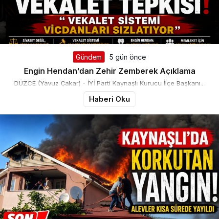
Gündem
5 gün önce
Engin Hendan’dan Zehir Zemberek Açıklama
DÜZCE (Yavuz Çakar) - İYİ Parti Kaynaşlı Kurucu İlçe Başkanı...
Haberi Oku