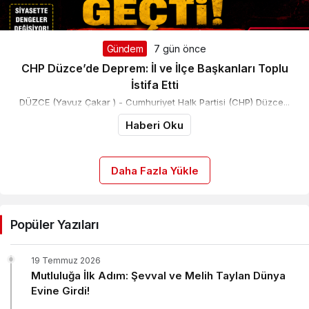
Gündem
7 gün önce
CHP Düzce’de Deprem: İl ve İlçe Başkanları Toplu
İstifa Etti
DÜZCE (Yavuz Çakar ) - Cumhuriyet Halk Partisi (CHP) Düzce...
Haberi Oku
Daha Fazla Yükle
Popüler Yazıları
19 Temmuz 2026
Mutluluğa İlk Adım: Şevval ve Melih Taylan Dünya
Evine Girdi!