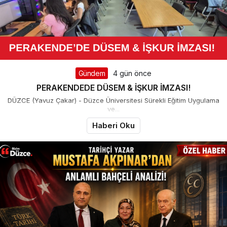
Gündem
4 gün önce
PERAKENDEDE DÜSEM & İŞKUR İMZASI!
DÜZCE (Yavuz Çakar) - Düzce Üniversitesi Sürekli Eğitim Uygulama
ve...
Haberi Oku