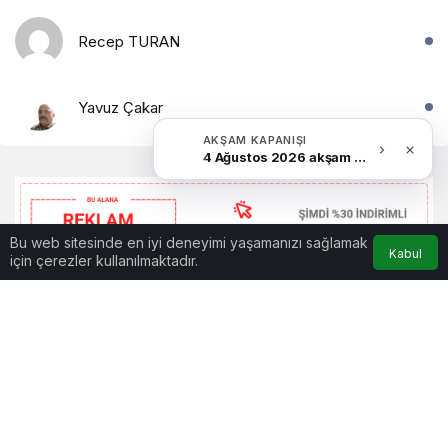
Recep TURAN
Yavuz Çakar
AKŞAM KAPANIŞI
4 Ağustos 2026 akşam Haber Bülteni
Bu web sitesinde en iyi deneyimi yaşamanızı sağlamak
Kabul
için çerezler kullanılmaktadır.
0
Bizim Düzce Gazetesi © Telif Hakkı 2026, Tüm Hakları
Anasayfa
Akış
Hesabım
Bildirimler
Saklıdır. Design by
Papatyam Soft
İletişim
Künye