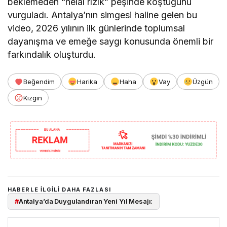
beklemeden “helal rızık” peşinde koştuğunu
vurguladı. Antalya’nın simgesi haline gelen bu
video, 2026 yılının ilk günlerinde toplumsal
dayanışma ve emeğe saygı konusunda önemli bir
farkındalık oluşturdu.
Beğendim
Harika
Haha
Vay
Üzgün
Kızgın
HABERLE ILGILI DAHA FAZLASI
#
Antalya’da Duygulandıran Yeni Yıl Mesajı: