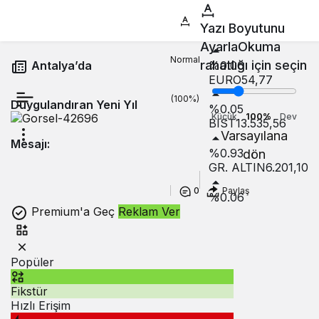
Düzce Valiliği’nden Flaş
1:48
SON GELIŞMELER
Yazı Boyutunu
Yangın Kararı:
USD
47,57
Ayarla
Okuma
Normal
rahatlığı için seçin
%0.06
Antalya’da
EURO
54,77
(100%)
Duygulandıran Yeni Yıl
%0.05
Küçük
100%
Dev
BIST
13.535,56
Varsayılana
Mesajı:
%0.93
dön
GR. ALTIN
6.201,10
0
Paylaş
%0.06
Premium'a Geç
Reklam Ver
Popüler
Fikstür
Hızlı Erişim