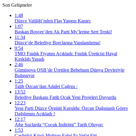
Son Gelişmeler
1:48
Düzce Valiliği’nden Flaş Yangın Kararı:
1:07
Başkan Boşver’den Ak Parti Mv’lerine Sert Tepki!
11:34
Düzce’de Belediye Borçlarına Yapılandırma!
9:54
TMO Fındık Fiyatını Açıkladı: Fındık Üreticisi Hayal
Kırıklığı Yaşadı
2:46
Gümüşova OSB’de Üretilen Bebehum Dünya Devleriyle
Buluşuyor
1:25
Talih Özcan’dan Adalet Çağrısı :
13:52
Belediye Başkanı Fatih Ocak Yeni Projeleri Duyurdu
12:23
Yeni Parti Düzce Örgütü Kuruldu: Özcan Dağıstanlı Görev
Dağılımını Açıkladı !
12:17
Ağır Suçlarda “Çocuk İndirimi” Tarih Oluyor:
1:53
Çaybükü Köyü Muhtarı Fahri Er Vefat Etti