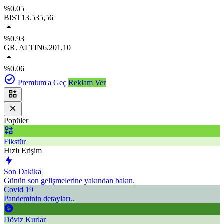
%0.05
BIST
13.535,56
%0.93
GR. ALTIN
6.201,10
%0.06
Premium'a Geç
Reklam Ver
Popüler
Fikstür
Hızlı Erişim
Son Dakika
Günün son gelişmelerine yakından bakın.
Covid 19
Pandeminin detayları..
Döviz Kurlar