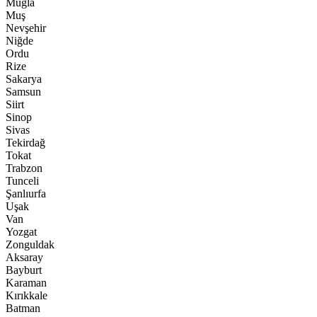
Muğla
Muş
Nevşehir
Niğde
Ordu
Rize
Sakarya
Samsun
Siirt
Sinop
Sivas
Tekirdağ
Tokat
Trabzon
Tunceli
Şanlıurfa
Uşak
Van
Yozgat
Zonguldak
Aksaray
Bayburt
Karaman
Kırıkkale
Batman