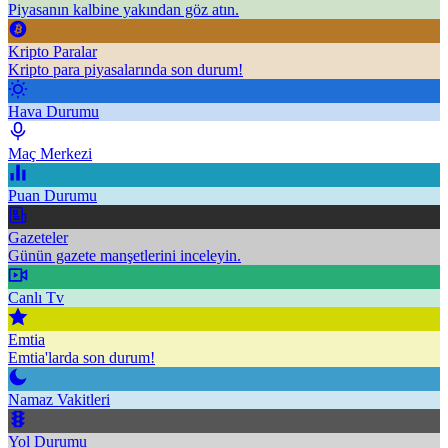
Piyasanın kalbine yakından göz atın.
Kripto Paralar
Kripto para piyasalarında son durum!
Hava Durumu
Maç Merkezi
Puan Durumu
Gazeteler
Günün gazete manşetlerini inceleyin.
Canlı Tv
Emtia
Emtia'larda son durum!
Namaz Vakitleri
Yol Durumu