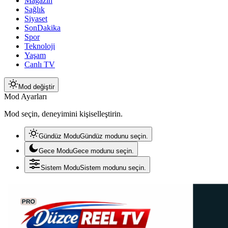
Magazin
Sağlık
Siyaset
SonDakika
Spor
Teknoloji
Yaşam
Canlı TV
Mod değiştir
Mod Ayarları
Mod seçin, deneyimini kişiselleştirin.
Gündüz Modu
Gündüz modunu seçin.
Gece Modu
Gece modunu seçin.
Sistem Modu
Sistem modunu seçin.