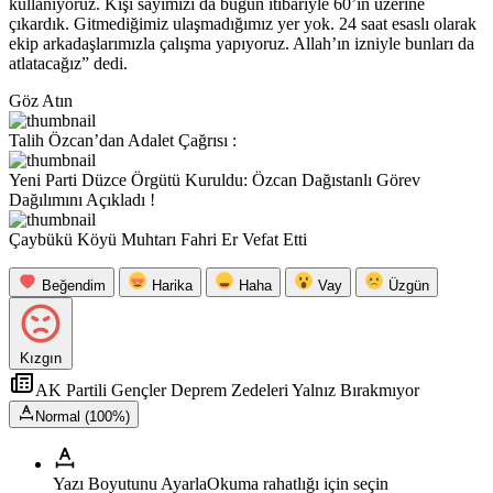
kullanıyoruz. Kişi sayımızı da bugün itibariyle 60’ın üzerine
çıkardık. Gitmediğimiz ulaşmadığımız yer yok. 24 saat esaslı olarak
ekip arkadaşlarımızla çalışma yapıyoruz. Allah’ın izniyle bunları da
atlatacağız” dedi.
Göz Atın
Talih Özcan’dan Adalet Çağrısı :
Yeni Parti Düzce Örgütü Kuruldu: Özcan Dağıstanlı Görev
Dağılımını Açıkladı !
Çaybükü Köyü Muhtarı Fahri Er Vefat Etti
Beğendim
Harika
Haha
Vay
Üzgün
Kızgın
AK Partili Gençler Deprem Zedeleri Yalnız Bırakmıyor
Normal (100%)
Yazı Boyutunu Ayarla
Okuma rahatlığı için seçin