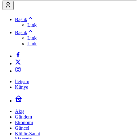
Başlık
Link
Başlık
Link
Link
İletişim
Künye
Akış
Gündem
Ekonomi
Güncel
Kültür-Sanat