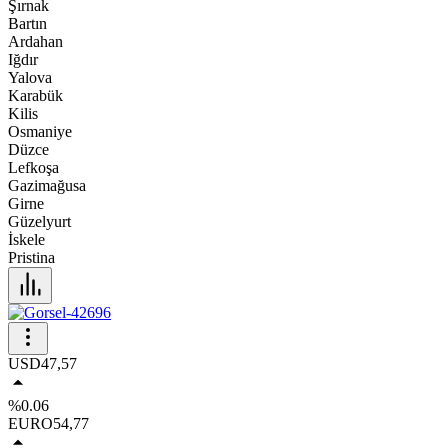
Şırnak
Bartın
Ardahan
Iğdır
Yalova
Karabük
Kilis
Osmaniye
Düzce
Lefkoşa
Gazimağusa
Girne
Güzelyurt
İskele
Pristina
USD
47,57
%0.06
EURO
54,77