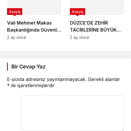
Asayiş
Asayiş
Vali Mehmet Makas
DÜZCE’DE ZEHİR
Başkanlığında Güvenlik
TACİRLERİNE BÜYÜK
Zirvesi
DARBE:
2 ay önce
2 ay önce
Bir Cevap Yaz
E-posta adresiniz yayınlanmayacak.
Gerekli alanlar
*
ile işaretlenmişlerdir