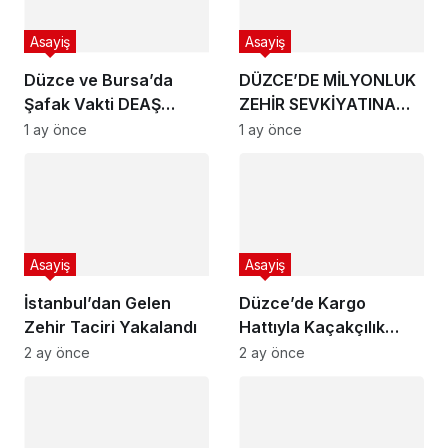
Asayiş
Asayiş
Düzce ve Bursa’da
DÜZCE’DE MİLYONLUK
Şafak Vakti DEAŞ
ZEHİR SEVKİYATINA
Baskını
DARBE:
1 ay önce
1 ay önce
Asayiş
Asayiş
İstanbul’dan Gelen
Düzce’de Kargo
Zehir Taciri Yakalandı
Hattıyla Kaçakçılık
Yapanlara
2 ay önce
2 ay önce
Jandarma’dan
Operasyon