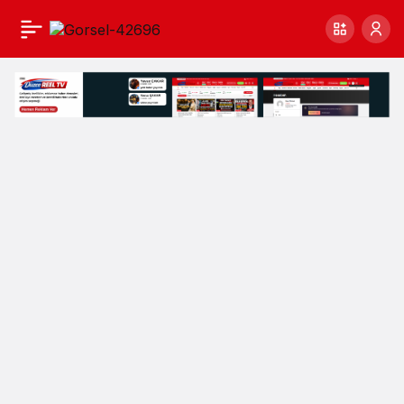
YAZILIM MÜHENDİSİ
0
Paylaş
EVİNDE ÖLÜ BULUNDU