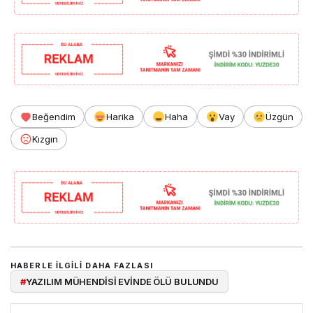
Beğendim
Harika
Haha
Vay
Üzgün
Kızgın
HABERLE ILGILI DAHA FAZLASI
#
YAZILIM MÜHENDİSİ EVİNDE ÖLÜ BULUNDU