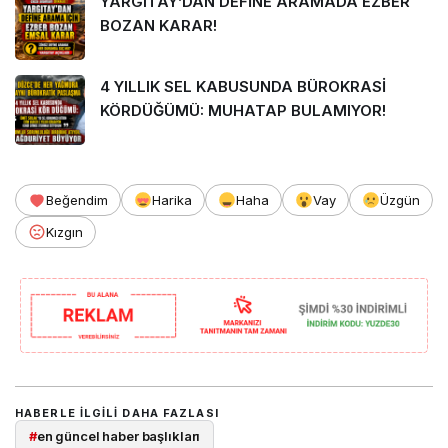
YARGITAY’DAN DEFİNE ARAMADA EZBER
BOZAN KARAR!
4 YILLIK SEL KABUSUNDA BÜROKRASİ
KÖRDÜĞÜMÜ: MUHATAP BULAMIYOR!
Beğendim
Harika
Haha
Vay
Üzgün
Kızgın
HABERLE ILGILI DAHA FAZLASI
#
en güncel haber başlıkları