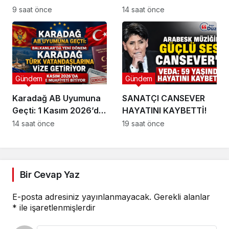
BÜROKRASİ
FİYATI TEPKİSİ:
9 saat önce
14 saat önce
KÖRDÜĞÜMÜ:
MUHATAP BULAMIYOR!
Gündem
Gündem
Karadağ AB Uyumuna
SANATÇI CANSEVER
Geçti: 1 Kasım 2026’da
HAYATINI KAYBETTİ!
Vize Muafiyeti Bitiyor !
14 saat önce
19 saat önce
Bir Cevap Yaz
E-posta adresiniz yayınlanmayacak.
Gerekli alanlar
*
ile işaretlenmişlerdir