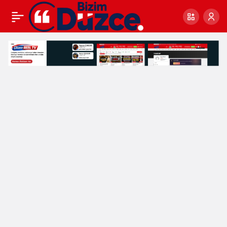
ESKİ BAKANLARDAN
0
Paylaş
KEŞİR VE
KUŞÇUOĞLU’NA
DESTEK TELEFONU