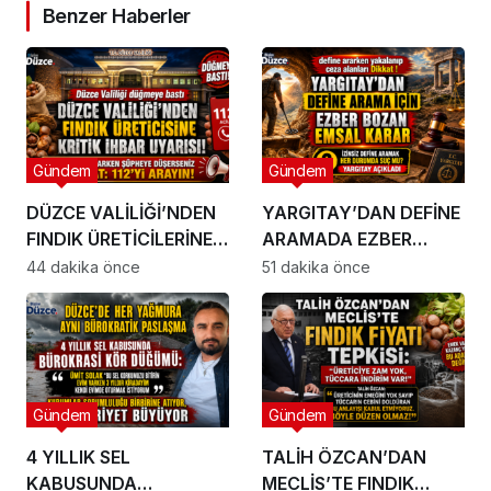
Benzer Haberler
Gündem
Gündem
DÜZCE VALİLİĞİ’NDEN
YARGITAY’DAN DEFİNE
FINDIK ÜRETİCİLERİNE
ARAMADA EZBER
BÜYÜK UYARI
BOZAN KARAR!
44 dakika önce
51 dakika önce
Gündem
Gündem
4 YILLIK SEL
TALİH ÖZCAN’DAN
KABUSUNDA
MECLİS’TE FINDIK