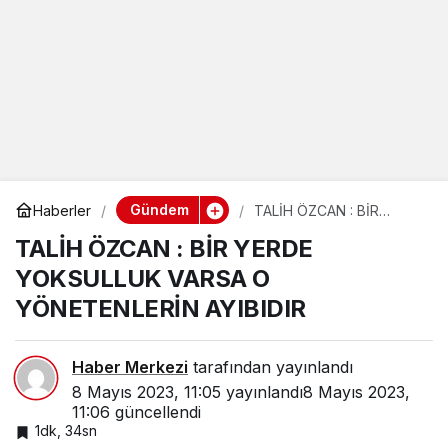
Gündem
Haberler
TALİH ÖZCAN : BİR
YERDE YOKSULLUK
TALİH ÖZCAN : BİR YERDE
VARSA O YÖNETENLERİN
AYIBIDIR
YOKSULLUK VARSA O
YÖNETENLERİN AYIBIDIR
Haber Merkezi
tarafından yayınlandı
8 Mayıs 2023, 11:05
yayınlandı
8 Mayıs 2023,
11:06
güncellendi
1dk, 34sn