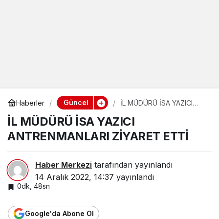
Güncel
Haberler
İL MÜDÜRÜ İSA YAZICI
ANTRENMANLARI ZİYARET
İL MÜDÜRÜ İSA YAZICI
ETTİ
ANTRENMANLARI ZİYARET ETTİ
Haber Merkezi
tarafından yayınlandı
14 Aralık 2022, 14:37
yayınlandı
0dk, 48sn
Google'da Abone Ol