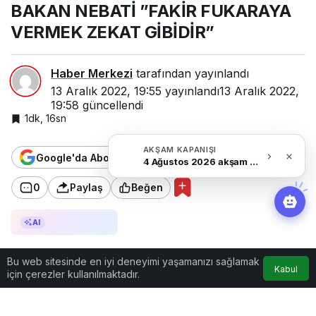
BAKAN NEBATİ ”FAKİR FUKARAYA
ZEKAT GİBİDİR”
VERMEK ZEKAT GİBİDİR”
Haber Merkezi
tarafından yayınlandı
13 Aralık 2022, 19:55
yayınlandı
13 Aralık 2022,
19:58
güncellendi
1dk, 16sn
AKŞAM KAPANIŞI
Google'da Abone Ol
4 Ağustos 2026 akşam Haber Bülteni
0
Paylaş
Beğen
AI ile Özetle
AI
Bu web sitesinde en iyi deneyimi yaşamanızı sağlamak
Kabul
için çerezler kullanılmaktadır.