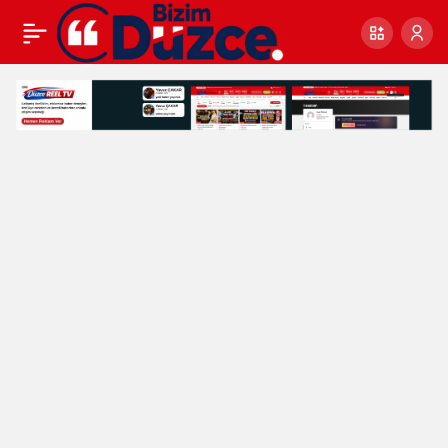
BAKAN NEBATİ ”FAKİR
0
Paylaş
FUKARAYA VERMEK
ZEKAT GİBİDİR”