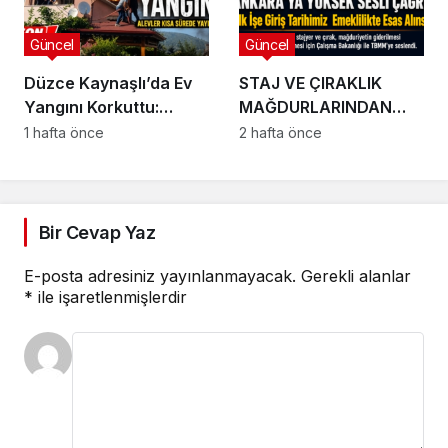
Güncel
Güncel
Düzce Kaynaşlı’da Ev
STAJ VE ÇIRAKLIK
Yangını Korkuttu:
MAĞDURLARINDAN
Alevler Çatıyı Sardı!
ANKARA’YA YÜKSEK
1 hafta önce
2 hafta önce
SESLİ ÇAĞRI:
Bir Cevap Yaz
E-posta adresiniz yayınlanmayacak.
Gerekli alanlar
*
ile işaretlenmişlerdir