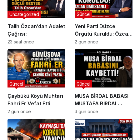
Uncategorized
Güncel
Talih Özcan’dan Adalet
Yeni Parti Düzce
Çağrısı :
Örgütü Kuruldu: Özcan
Dağıstanlı Görev
23 saat önce
2 gün önce
Dağılımını Açıkladı !
Güncel
Güncel
Çaybükü Köyü Muhtarı
MUSA BİRDAL BABASI
Fahri Er Vefat Etti
MUSTAFA BİRDAL
HAYATINI KAYBETTİ
2 gün önce
3 gün önce