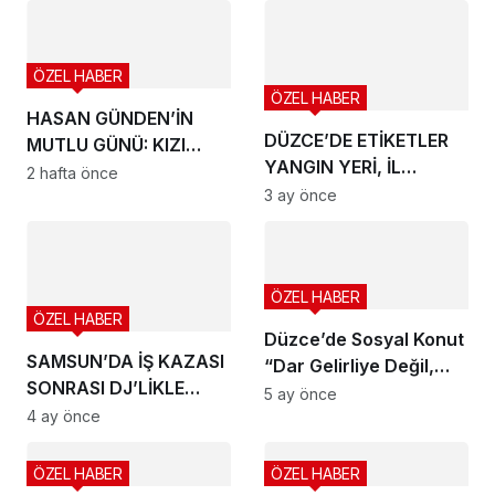
ÖZEL HABER
ÖZEL HABER
HASAN GÜNDEN’İN
DÜZCE’DE ETİKETLER
MUTLU GÜNÜ: KIZI
YANGIN YERİ, İL
HİLAL DÜNYAEVİNE
2 hafta önce
MÜDÜRLÜĞÜ’NDEN SES
3 ay önce
GİRİYOR
YOK!
ÖZEL HABER
ÖZEL HABER
Düzce’de Sosyal Konut
SAMSUN’DA İŞ KAZASI
“Dar Gelirliye Değil,
SONRASI DJ’LİKLE
Torpillilere Mi
5 ay önce
YENİDEN DOĞAN
4 ay önce
Yapılıyor?”
ASLAN ÖZCAN DİKKAT
ÇEKİYOR
ÖZEL HABER
ÖZEL HABER