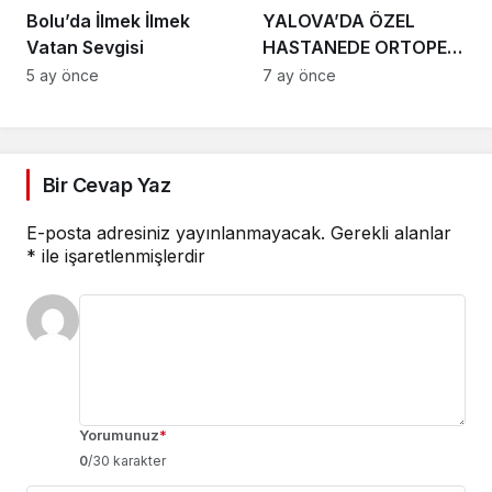
Bolu’da İlmek İlmek
YALOVA’DA ÖZEL
Vatan Sevgisi
HASTANEDE ORTOPEDİ
SKANDALI İDDİASI:
5 ay önce
7 ay önce
Bir Cevap Yaz
E-posta adresiniz yayınlanmayacak.
Gerekli alanlar
*
ile işaretlenmişlerdir
Yorumunuz
*
0
/30 karakter