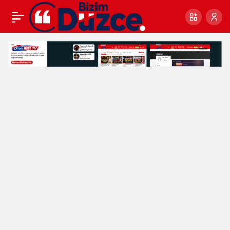
GÜMÜŞOVA’DA
0
DEDEKORU FERYADI!