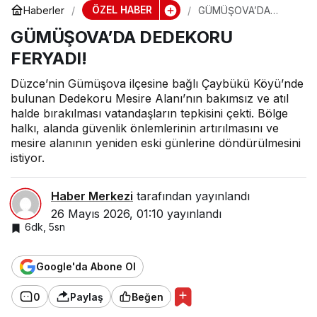
ÖZEL HABER
Haberler
GÜMÜŞOVA’DA
DEDEKORU FERYADI!
GÜMÜŞOVA’DA DEDEKORU
FERYADI!
Düzce’nin Gümüşova ilçesine bağlı Çaybükü Köyü’nde
bulunan Dedekoru Mesire Alanı’nın bakımsız ve atıl
halde bırakılması vatandaşların tepkisini çekti. Bölge
halkı, alanda güvenlik önlemlerinin artırılmasını ve
mesire alanının yeniden eski günlerine döndürülmesini
istiyor.
Haber Merkezi
tarafından yayınlandı
26 Mayıs 2026, 01:10
yayınlandı
6dk, 5sn
Google'da Abone Ol
0
Paylaş
Beğen