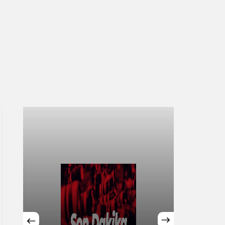
Sistem Modu
Sistem modunu seçin.