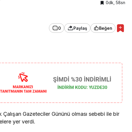
0dk, 58sn
0
Paylaş
Beğen
Gündem
Düzce Valiliği’nden Flaş
Yangın Kararı:
k Çalışan Gazeteciler Gününü olması sebebi ile bir
lere yer verdi.