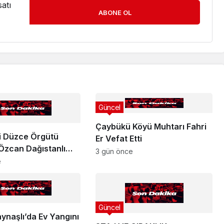
atı
ABONE OL
Güncel
Çaybükü Köyü Muhtarı Fahri
ti Düzce Örgütü
Er Vefat Etti
 Özcan Dağıstanlı
3 gün önce
ılımını Açıkladı !
e
Güncel
ynaşlı’da Ev Yangını