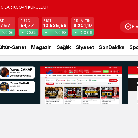
CILAR KOOP.’İ KURULDU !
SD
EURO
BIST
GR. ALTIN
7,57
54,77
13.535,56
6.201,10
Pr
%0.06
%0.05
%0.93
%0.06
ültür-Sanat
Magazin
Sağlık
Siyaset
SonDakika
Spo