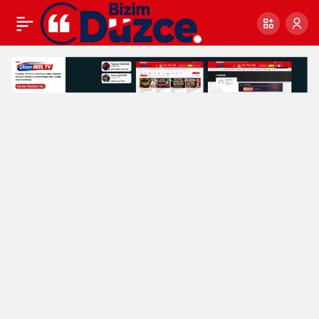
FEN
İŞLERİ
ŞEHRİN
DÖRT
BİR
YANINDA
ÇALIŞIYOR
Haberleri