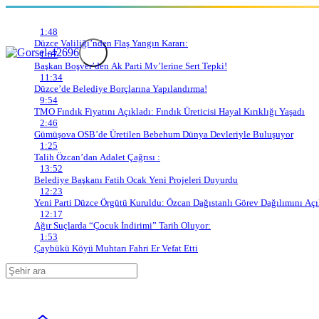
Son Gelişmeler
1:48
Düzce Valiliği’nden Flaş Yangın Kararı:
1:07
Başkan
Başkan Boşver’den Ak Parti Mv’lerine Sert Tepki!
11:34
Düzce’de Belediye Borçlarına Yapılandırma!
Ocak’tan
9:54
TMO Fındık Fiyatını Açıkladı: Fındık Üreticisi Hayal Kırıklığı Yaşadı
24
2:46
Gümüşova OSB’de Üretilen Bebehum Dünya Devleriyle Buluşuyor
Kasım
1:25
Talih Özcan’dan Adalet Çağrısı :
13:52
Öğretmenler
Belediye Başkanı Fatih Ocak Yeni Projeleri Duyurdu
12:23
Günü
Yeni Parti Düzce Örgütü Kuruldu: Özcan Dağıstanlı Görev Dağılımını Açı
12:17
Mesajı:
Ağır Suçlarda “Çocuk İndirimi” Tarih Oluyor:
1:53
Haberleri
Çaybükü Köyü Muhtarı Fahri Er Vefat Etti
Adana
Adıyaman
Afyonkarahisar
Ağrı