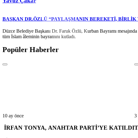
Yavuz Çakar
BAŞKAN DR.ÖZLÜ “PAYLAŞMANIN BEREKETİ, BİRLİK
Düzce Belediye Başkanı Dr. Faruk Özlü, Kurban Bayramı mesajında pay
tüm İslam âleminin bayramını kutladı.
Popüler Haberler
10 ay önce
3
İRFAN TONYA, ANAHTAR PARTİ’YE KATILDI
T