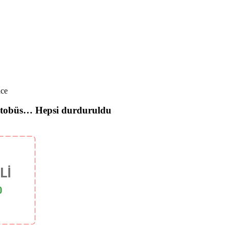
nce
otobüs… Hepsi durduruldu