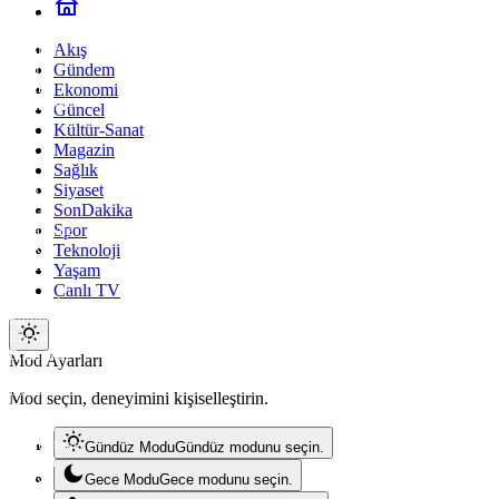
Amasya
Ankara
Akış
Antalya
Gündem
Artvin
Aydın
Ekonomi
Balıkesir
Güncel
Bilecik
Kültür-Sanat
Bingöl
Magazin
Bitlis
Sağlık
Bolu
Siyaset
Burdur
SonDakika
Bursa
Spor
Çanakkale
Çankırı
Teknoloji
Çorum
Yaşam
Denizli
Canlı TV
Diyarbakır
Edirne
Mod
Elazığ
değiştir
Erzincan
Mod Ayarları
Erzurum
Eskişehir
Mod seçin, deneyimini kişiselleştirin.
Gaziantep
Giresun
Gümüşhane
Gündüz Modu
Gündüz modunu seçin.
Hakkari
Hatay
Gece Modu
Gece modunu seçin.
Isparta