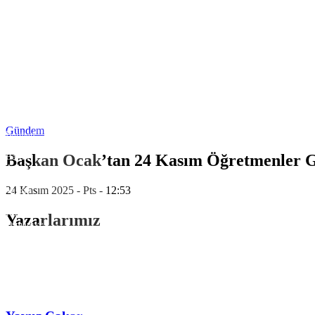
Trabzon
Tunceli
Şanlıurfa
Uşak
Van
Yozgat
Zonguldak
Aksaray
Bayburt
Karaman
Kırıkkale
Gündem
Batman
Şırnak
Başkan Ocak’tan 24 Kasım Öğretmenler 
Bartın
Ardahan
Iğdır
24 Kasım 2025 - Pts - 12:53
Yalova
Karabük
Kilis
Yazarlarımız
Osmaniye
Düzce
Lefkoşa
Gazimağusa
Girne
Güzelyurt
İskele
Pristina