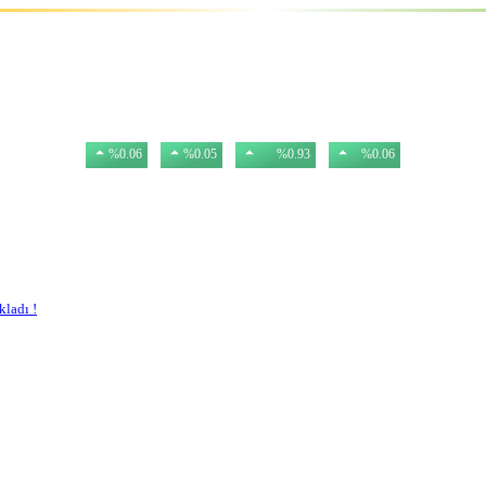
USD
EURO
BIST
GR. ALTIN
47,57
54,77
13.535,56
6.201,10
%0.06
%0.05
%0.93
%0.06
kladı !