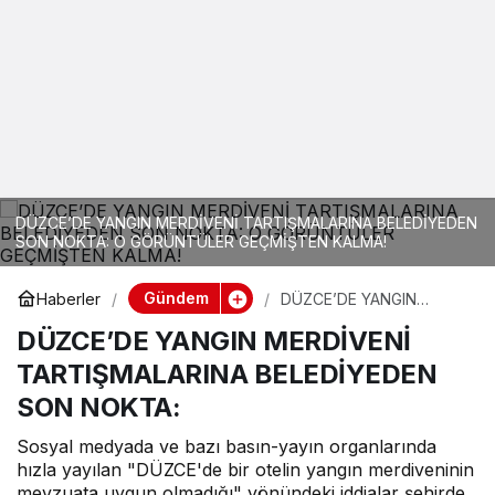
DÜZCE’DE YANGIN MERDİVENİ TARTIŞMALARINA BELEDİYEDEN
SON NOKTA: O GÖRÜNTÜLER GEÇMİŞTEN KALMA!
Gündem
Haberler
DÜZCE’DE YANGIN
MERDİVENİ
DÜZCE’DE YANGIN MERDİVENİ
TARTIŞMALARINA
BELEDİYEDEN SON
TARTIŞMALARINA BELEDİYEDEN
NOKTA:
SON NOKTA:
Sosyal medyada ve bazı basın-yayın organlarında
hızla yayılan "DÜZCE'de bir otelin yangın merdiveninin
mevzuata uygun olmadığı" yönündeki iddialar şehirde