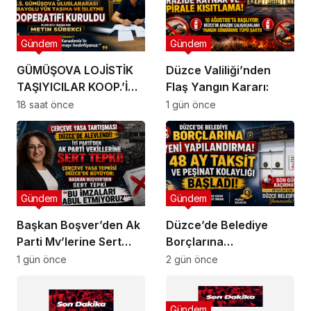
Gündem
Gündem
GÜMÜŞOVA LOJİSTİK
Düzce Valiliği’nden
TAŞIYICILAR KOOP.’İ
Flaş Yangın Kararı:
KURULDU !
18 saat önce
1 gün önce
Gündem
Gündem
Başkan Boşver’den Ak
Düzce’de Belediye
Parti Mv’lerine Sert
Borçlarına
Tepki!
Yapılandırma!
1 gün önce
2 gün önce
Gündem