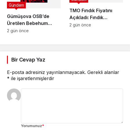
Gündem
TMO Fındık Fiyatını
Gümüşova OSB’de
Açıkladı: Fındık
Üretilen Bebehum
Üreticisi Hayal Kırıklığı
2 gün önce
Dünya Devleriyle
2 gün önce
Yaşadı
Buluşuyor
Bir Cevap Yaz
E-posta adresiniz yayınlanmayacak.
Gerekli alanlar
*
ile işaretlenmişlerdir
Yorumunuz
*