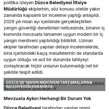
politika izleyen
Düzce Belediyesi İtfaiye
Müdürlüğü
ekiplerinin, söz konusu otelde yakın
zamanda kapsamlı bir inceleme yaptığı anlaşıldı.
2026 yılı nisan ayı içerisinde gerçekleştirilen
yangın güvenliği denetimleri neticesinde, binanın iç
kısmında mevzuata tamamen uygun modern bir iç
yangın merdiveni yaptırıldığı bildirildi. Uzman
ekipler tarafından yapılan detaylı incelemelerde,
bina içerisindeki kaçış mesafelerinin de standarda
uygun olduğu ve acil bir durumda tahliyeyi
zorlaştıracak hiçbir unsurun bulunmadığı net bir
şekilde tespit edildi.
DÜZCE’DE YANGIN MERDİVENİ TARTIŞMALARINA
BELEDİYEDEN SON NOKTA:
Mevzuata Aykırı Herhangi Bir Durum Yok
Düzce Belediyesi
tarafından yapılan resmi