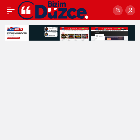
DÜZCE’DE YANGIN
0
MERDİVENİ
TARTIŞMALARINA
BELEDİYEDEN SON
NOKTA: