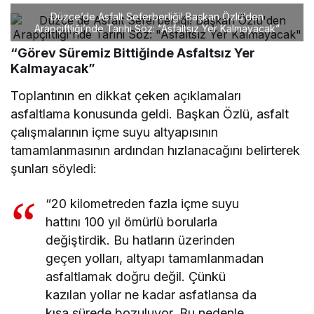
Düzce’de Asfalt Seferberliği! Başkan Özlü’den
Arapçiftliği’nde Tarihi Söz: “Asfaltsız Yer Kalmayacak”
“Görev Süremiz Bittiğinde Asfaltsız Yer
Kalmayacak”
Toplantının en dikkat çeken açıklamaları
asfaltlama konusunda geldi. Başkan Özlü, asfalt
çalışmalarının içme suyu altyapısının
tamamlanmasının ardından hızlanacağını belirterek
şunları söyledi:
“20 kilometreden fazla içme suyu
hattını 100 yıl ömürlü borularla
değiştirdik. Bu hatların üzerinden
geçen yolları, altyapı tamamlanmadan
asfaltlamak doğru değil. Çünkü
kazılan yollar ne kadar asfatlansa da
kısa sürede bozuluyor. Bu nedenle