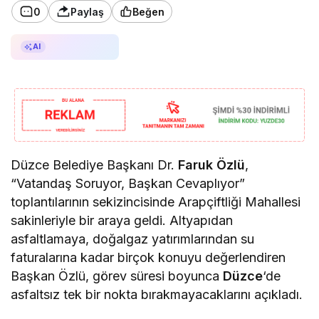
0
Paylaş
Beğen
AI ile Özetle
AI
Düzce Belediye Başkanı Dr.
Faruk Özlü
,
“Vatandaş Soruyor, Başkan Cevaplıyor”
toplantılarının sekizincisinde Arapçiftliği Mahallesi
sakinleriyle bir araya geldi. Altyapıdan
asfaltlamaya, doğalgaz yatırımlarından su
faturalarına kadar birçok konuyu değerlendiren
Başkan Özlü, görev süresi boyunca
Düzce
‘de
asfaltsız tek bir nokta bırakmayacaklarını açıkladı.