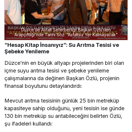
Düzce’de Asfalt Seferberliği! Başkan Özlü’den
Arapçiftliği’nde Tarihi Söz: “Asfaltsız Yer Kalmayacak”
“Hesap Kitap İnsanıyız”: Su Arıtma Tesisi ve
Şebeke Yenileme
Düzce’nin en büyük altyapı projelerinden biri olan
içme suyu arıtma tesisi ve şebeke yenileme
çalışmalarına da değinen Başkan Özlü, projenin
finansal boyutunu detaylandırdı:
Mevcut arıtma tesisinin günlük 25 bin metreküp
kapasiteye sahip olduğunu, yeni tesisin ise günde
130 bin metreküp su arıtabileceğini belirten Özlü,
şu ifadeleri kullandı: