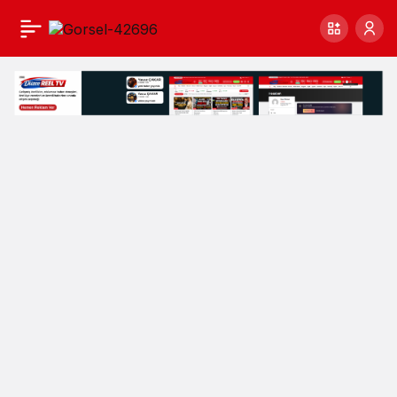
Düzce’de Asfalt
0
Paylaş
Seferberliği! Başkan
Özlü’den
Arapçiftliği’nde Tarihi
Söz: “Asfaltsız Yer
Kalmayacak”