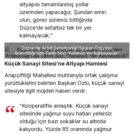
altyapısı tamamlanmış yollar
üzerinden yapacağız. Şundan emin
olun, görev süremiz bittiğinde
Düzce’de asfaltsız tek bir yer
kalmayacak.”
Düzce’de Asfalt Seferberliği! Başkan Özlü’den
Arapçiftliği’nde Tarihi Söz: “Asfaltsız Yer Kalmayacak”
Küçük Sanayi Sitesi’ne Altyapı Hamlesi
Arapçiftliği Mahallesi muhtarıyla ortak çalışma
yürüttüklerini belirten Başkan Özlü, küçük sanayi
sitesiyle ilgili müjdeli haberi verdi:
“Kooperatifle anlaştık. Küçük sanayi
sitesinde yağmur suyu hatları yetersiz
olduğu için bazı sokaklar su altında
kalıyordu. Yüzde 85 oranında yağmur