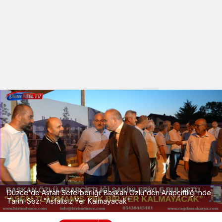
Düzce'de Asfalt Seferberliği! Başkan Özlü'den Arapçiftliği'nde
Tarihi Söz: "Asfaltsız Yer Kalmayacak"