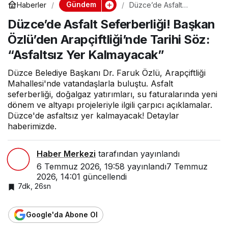
Gündem
Haberler
Düzce’de Asfalt
Seferberliği! Başkan
Düzce’de Asfalt Seferberliği! Başkan
Özlü’den Arapçiftliği’nde
Tarihi Söz: “Asfaltsız Yer
Özlü’den Arapçiftliği’nde Tarihi Söz:
Kalmayacak”
“Asfaltsız Yer Kalmayacak”
Düzce Belediye Başkanı Dr. Faruk Özlü, Arapçiftliği
Mahallesi'nde vatandaşlarla buluştu. Asfalt
seferberliği, doğalgaz yatırımları, su faturalarında yeni
dönem ve altyapı projeleriyle ilgili çarpıcı açıklamalar.
Düzce'de asfaltsız yer kalmayacak! Detaylar
haberimizde.
Haber Merkezi
tarafından yayınlandı
6 Temmuz 2026, 19:58
yayınlandı
7 Temmuz
2026, 14:01
güncellendi
7dk, 26sn
Google'da Abone Ol