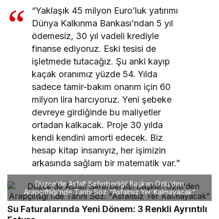
“Yaklaşık 45 milyon Euro’luk yatırımı
Dünya Kalkınma Bankası’ndan 5 yıl
ödemesiz, 30 yıl vadeli krediyle
finanse ediyoruz. Eski tesisi de
işletmede tutacağız. Şu anki kayıp
kaçak oranımız yüzde 54. Yılda
sadece tamir-bakım onarım için 60
milyon lira harcıyoruz. Yeni şebeke
devreye girdiğinde bu maliyetler
ortadan kalkacak. Proje 30 yılda
kendi kendini amorti edecek. Biz
hesap kitap insanıyız, her işimizin
arkasında sağlam bir matematik var.”
Düzce’de Asfalt Seferberliği! Başkan Özlü’den
Arapçiftliği’nde Tarihi Söz: “Asfaltsız Yer Kalmayacak”
Su Faturalarında Yeni Dönem: 3 Renkli Ayrıntılı