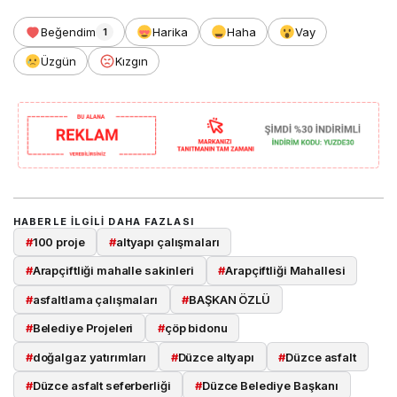
Beğendim
Harika
Haha
Vay
1
Üzgün
Kızgın
HABERLE ILGILI DAHA FAZLASI
#
100 proje
#
altyapı çalışmaları
#
Arapçiftliği mahalle sakinleri
#
Arapçiftliği Mahallesi
#
asfaltlama çalışmaları
#
BAŞKAN ÖZLÜ
#
Belediye Projeleri
#
çöp bidonu
#
doğalgaz yatırımları
#
Düzce altyapı
#
Düzce asfalt
#
Düzce asfalt seferberliği
#
Düzce Belediye Başkanı