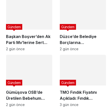
Gündem
Gündem
Başkan Boşver’den Ak
Düzce’de Belediye
Parti Mv’lerine Sert
Borçlarına
Tepki!
Yapılandırma!
2 gün önce
2 gün önce
Gündem
Gündem
Gümüşova OSB’de
TMO Fındık Fiyatını
Üretilen Bebehum
Açıkladı: Fındık
Dünya Devleriyle
Üreticisi Hayal Kırıklığı
2 gün önce
3 gün önce
Buluşuyor
Yaşadı