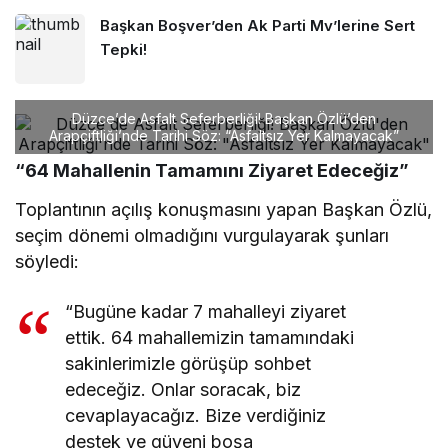
Başkan Boşver’den Ak Parti Mv’lerine Sert
Tepki!
Düzce’de Asfalt Seferberliği! Başkan Özlü’den
Arapçiftliği’nde Tarihi Söz: “Asfaltsız Yer Kalmayacak”
“64 Mahallenin Tamamını Ziyaret Edeceğiz”
Toplantının açılış konuşmasını yapan Başkan Özlü,
seçim dönemi olmadığını vurgulayarak şunları
söyledi:
“Bugüne kadar 7 mahalleyi ziyaret
ettik. 64 mahallemizin tamamındaki
sakinlerimizle görüşüp sohbet
edeceğiz. Onlar soracak, biz
cevaplayacağız. Bize verdiğiniz
destek ve güveni boşa