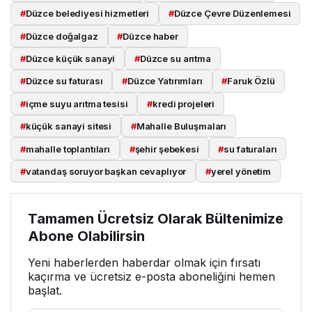
#
Düzce belediyesi hizmetleri
#
Düzce Çevre Düzenlemesi
#
Düzce doğalgaz
#
Düzce haber
#
Düzce küçük sanayi
#
Düzce su arıtma
#
Düzce su faturası
#
Düzce Yatırımları
#
Faruk Özlü
#
içme suyu arıtma tesisi
#
kredi projeleri
#
küçük sanayi sitesi
#
Mahalle Buluşmaları
#
mahalle toplantıları
#
şehir şebekesi
#
su faturaları
#
vatandaş soruyor başkan cevaplıyor
#
yerel yönetim
Tamamen Ücretsiz Olarak Bültenimize
Abone Olabilirsin
Yeni haberlerden haberdar olmak için fırsatı
kaçırma ve ücretsiz e-posta aboneliğini hemen
başlat.