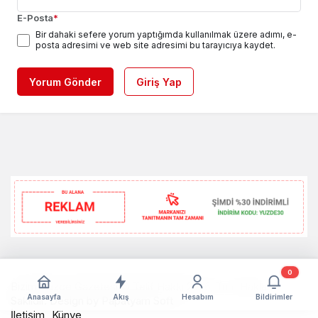
E-Posta
*
Bir dahaki sefere yorum yaptığımda kullanılmak üzere adımı, e-
posta adresimi ve web site adresimi bu tarayıcıya kaydet.
Yorum Gönder
Giriş Yap
0
Bizim Düzce Gazetesi © Telif Hakkı 2026, Tüm Hakları
Anasayfa
Akış
Hesabım
Bildirimler
Saklıdır. Design by
Papatyam Soft
İletişim
Künye