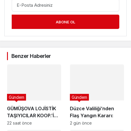
ABONE OL
Benzer Haberler
Gündem
Gündem
GÜMÜŞOVA LOJİSTİK
Düzce Valiliği’nden
TAŞIYICILAR KOOP.’İ
Flaş Yangın Kararı:
KURULDU !
22 saat önce
2 gün önce