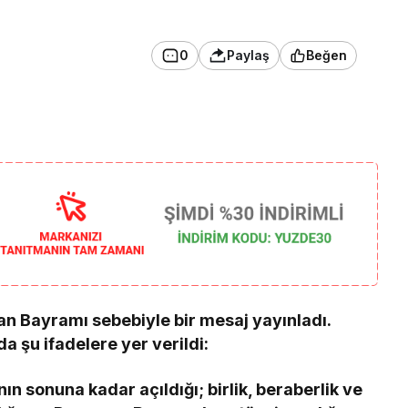
0
Paylaş
Beğen
n Bayramı sebebiyle bir mesaj yayınladı.
 şu ifadelere yer verildi:
ın sonuna kadar açıldığı; birlik, beraberlik ve