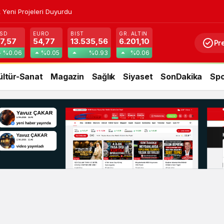
ldu: Özcan Dağıstanlı Görev Dağılımını Açıkladı !
SD
EURO
BIST
GR. ALTIN
7,57
54,77
13.535,56
6.201,10
Pr
%0.06
%0.05
%0.93
%0.06
ültür-Sanat
Magazin
Sağlık
Siyaset
SonDakika
Spo