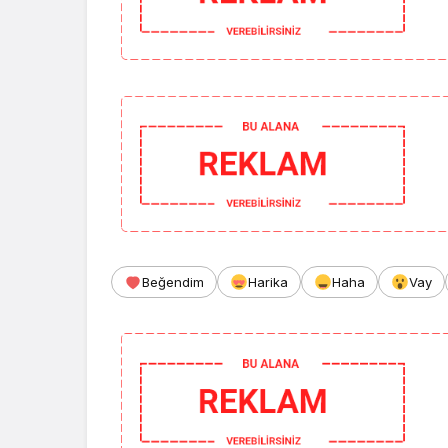
Beğendim
Harika
Haha
Vay