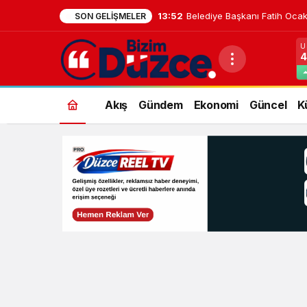
12:23
Yeni Parti Düzce Örgütü Kuru
SON GELIŞMELER
U
4
Akış
Gündem
Ekonomi
Güncel
K