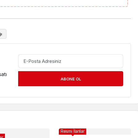
ı
atı
ABONE OL
Resmi İlanlar
ar