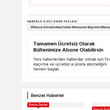
HABERLE ILGILI DAHA FAZLASI
#
Düzce Üniversitesi'nden Ramazan Bayramı Mesaj
Tamamen Ücretsiz Olarak
Bültenimize Abone Olabilirsin
Yeni haberlerden haberdar olmak için fırs
kaçırma ve ücretsiz e-posta aboneliğini
hemen başlat.
Benzer Haberler
Resmi İlanlar
Resmi İlanl