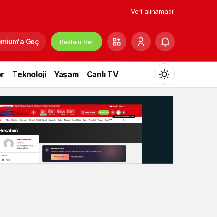
Veri alınamadı!
emium'a Geç
Reklam Ver
r
Teknoloji
Yaşam
Canlı TV
Mod
değiştir
Gündüz Modu
Gündüz modunu seçin.
Gece Modu
Gece modunu seçin.