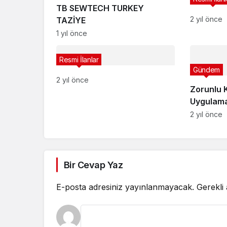
TB SEWTECH TURKEY
2 yıl önce
TAZİYE
1 yıl önce
Resmi İlanlar
Gündem
2 yıl önce
Zorunlu K
Uygulamas
Başlıyor
2 yıl önce
Bir Cevap Yaz
E-posta adresiniz yayınlanmayacak.
Gerekli