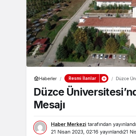
Gündem
Belediye B
Ocak Yeni 
Duyurdu
Resmi İlanlar
Haberler
Düzce Üni
Düzce Üniversitesi’
Mesajı
Haber Merkezi
tarafından yayınland
21 Nisan 2023, 02:16
yayınlandı
21 Ni