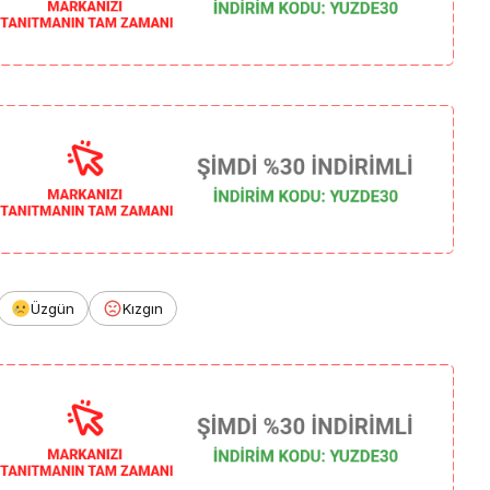
Üzgün
Kızgın