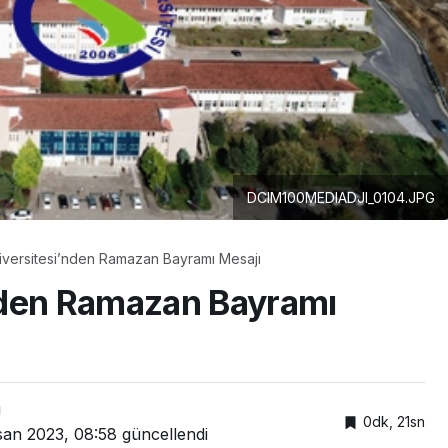
Gündem
aşkanı Fatih
Projeleri
Ağır Suçlarda “Çocuk
İndirimi” Tarih Oluyor:
DCIM100MEDIADJI_0104.JPG
versitesi’nden Ramazan Bayramı Mesajı
nden Ramazan Bayramı
ı
0dk, 21sn
san 2023, 08:58
güncellendi