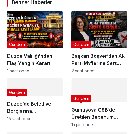
Benzer Haberler
Gündem
Gündem
Düzce Valiliği’nden
Başkan Boşver’den Ak
Flaş Yangın Kararı:
Parti Mv’lerine Sert
Tepki!
1 saat önce
2 saat önce
Gündem
Gündem
Düzce’de Belediye
Gümüşova OSB’de
Borçlarına
Üretilen Bebehum
Yapılandırma!
15 saat önce
Dünya Devleriyle
1 gün önce
Buluşuyor