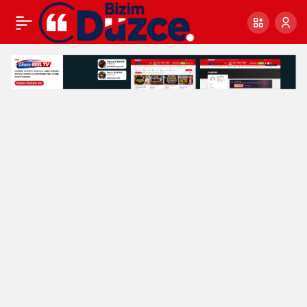
Düzce Üniversitesi’nde
0
“12 Mart İstiklal Marşı
Paneli