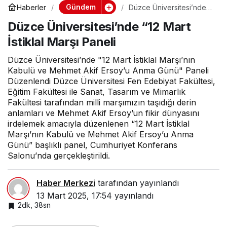
Gündem
Haberler
Düzce Üniversitesi’nde
“12 Mart İstiklal Marşı
Düzce Üniversitesi’nde “12 Mart
Paneli
İstiklal Marşı Paneli
Düzce Üniversitesi’nde "12 Mart İstiklal Marşı’nın
Kabulü ve Mehmet Akif Ersoy’u Anma Günü" Paneli
Düzenlendi Düzce Üniversitesi Fen Edebiyat Fakültesi,
Eğitim Fakültesi ile Sanat, Tasarım ve Mimarlık
Fakültesi tarafından milli marşımızın taşıdığı derin
anlamları ve Mehmet Akif Ersoy’un fikir dünyasını
irdelemek amacıyla düzenlenen “12 Mart İstiklal
Marşı’nın Kabulü ve Mehmet Akif Ersoy’u Anma
Günü” başlıklı panel, Cumhuriyet Konferans
Salonu’nda gerçekleştirildi.
Haber Merkezi
tarafından yayınlandı
13 Mart 2025, 17:54
yayınlandı
2dk, 38sn