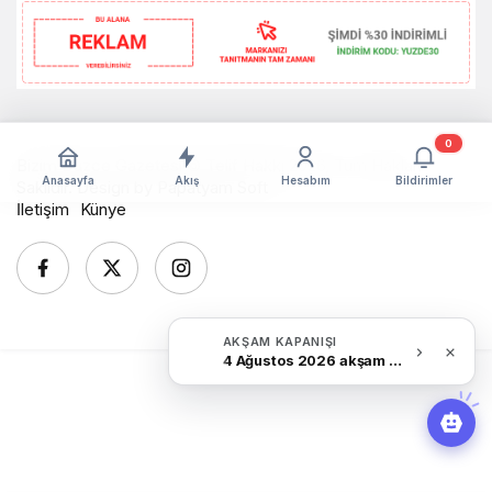
0
Bizim Düzce Gazetesi © Telif Hakkı 2026, Tüm Hakları
Anasayfa
Akış
Hesabım
Bildirimler
Saklıdır. Design by
Papatyam Soft
İletişim
Künye
AKŞAM KAPANIŞI
4 Ağustos 2026 akşam Haber Bülteni