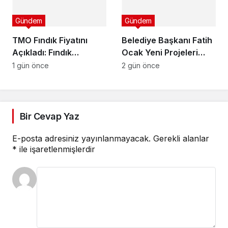
Gündem
Gündem
TMO Fındık Fiyatını
Belediye Başkanı Fatih
Açıkladı: Fındık
Ocak Yeni Projeleri
Üreticisi Hayal Kırıklığı
Duyurdu
1 gün önce
2 gün önce
Yaşadı
Bir Cevap Yaz
E-posta adresiniz yayınlanmayacak.
Gerekli alanlar
*
ile işaretlenmişlerdir