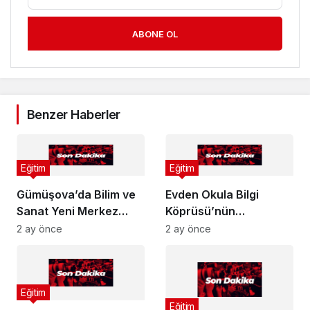
ABONE OL
Benzer Haberler
Eğitim
Eğitim
Gümüşova’da Bilim ve
Evden Okula Bilgi
Sanat Yeni Merkez
Köprüsü’nün
Kapılarını Açtı
Şampiyonu Belli Oldu!
2 ay önce
2 ay önce
Eğitim
Eğitim