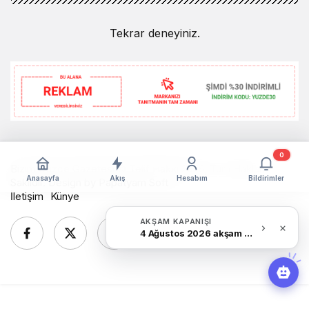
Tekrar deneyiniz.
0
Bizim Düzce Gazetesi © Telif Hakkı 2026, Tüm Hakları
Anasayfa
Akış
Hesabım
Bildirimler
Saklıdır. Design by
Papatyam Soft
İletişim
Künye
AKŞAM KAPANIŞI
4 Ağustos 2026 akşam Haber Bülteni