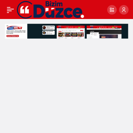
DÜZCE ÜNİVERSİTESİ
0
VOLEYBOL TAKIMI
BÖLGESEL LİG GRUP
MÜSABAKALARINDA 3.
OLDU