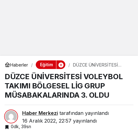
Eğitim
Haberler
DÜZCE ÜNİVERSİTESİ
VOLEYBOL TAKIMI
DÜZCE ÜNİVERSİTESİ VOLEYBOL
BÖLGESEL LİG GRUP
MÜSABAKALARINDA 3.
TAKIMI BÖLGESEL LİG GRUP
OLDU
MÜSABAKALARINDA 3. OLDU
Haber Merkezi
tarafından yayınlandı
16 Aralık 2022, 22:57
yayınlandı
0dk, 39sn