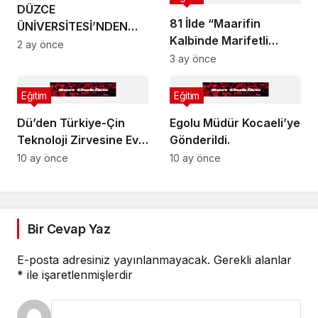
DÜZCE
81 İlde “Maarifin
ÜNİVERSİTESİ’NDEN
Kalbinde Marifetli
DÜNYAYA YEŞİL
2 ay önce
Gençlik” Seferberliği
3 ay önce
MESAJ:
Başladı
Eğitim
Eğitim
Dü’den Türkiye-Çin
Egolu Müdür Kocaeli’ye
Teknoloji Zirvesine Ev
Gönderildi.
Sahipliği!
10 ay önce
10 ay önce
Bir Cevap Yaz
E-posta adresiniz yayınlanmayacak.
Gerekli alanlar
*
ile işaretlenmişlerdir