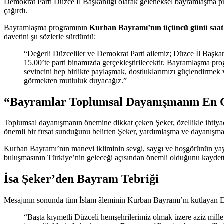
Demokrat Parti Düzce İl Başkanlığı olarak geleneksel bayramlaşma pro
çağırdı.
Bayramlaşma programının
Kurban Bayramı’nın üçüncü günü saat 1
davetini şu sözlerle sürdürdü:
“Değerli Düzceliler ve Demokrat Parti ailemiz; Düzce İl Başk
15.00’te parti binamızda gerçekleştirilecektir. Bayramlaşma pr
sevincini hep birlikte paylaşmak, dostluklarımızı güçlendirmek
görmekten mutluluk duyacağız.”
“Bayramlar Toplumsal Dayanışmanın En G
Toplumsal dayanışmanın önemine dikkat çeken Şeker, özellikle ihtiya
önemli bir fırsat sunduğunu belirten Şeker, yardımlaşma ve dayanışma 
Kurban Bayramı’nın manevi ikliminin sevgi, saygı ve hoşgörünün yayg
buluşmasının Türkiye’nin geleceği açısından önemli olduğunu kaydett
İsa Şeker’den Bayram Tebriği
Mesajının sonunda tüm İslam âleminin Kurban Bayramı’nı kutlayan Dem
“Başta kıymetli Düzceli hemşehrilerimiz olmak üzere aziz mil