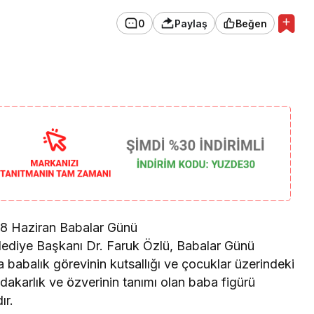
0
Paylaş
Beğen
Gündem
Düzce Valiliği’nden Flaş
Yangın Kararı:
18 Haziran Babalar Günü
elediye Başkanı Dr. Faruk Özlü, Babalar Günü
 babalık görevinin kutsallığı ve çocuklar üzerindeki
akarlık ve özverinin tanımı olan baba figürü
ır.