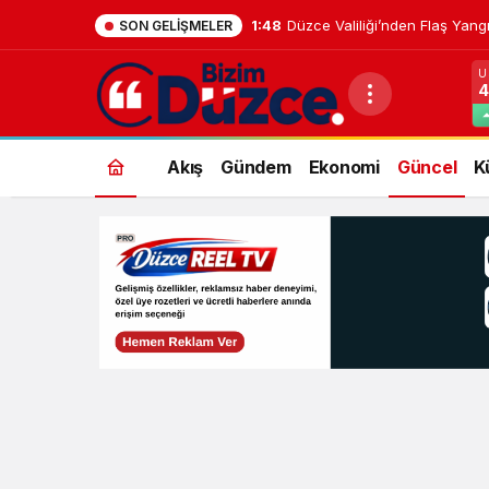
1:48
Düzce Valiliği’nden Flaş Yangı
SON GELIŞMELER
U
4
Akış
Gündem
Ekonomi
Güncel
K