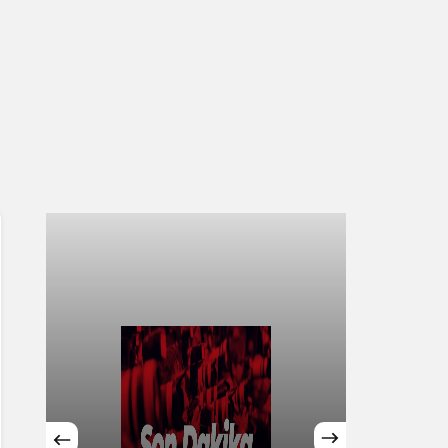
Sistem Modu
Sistem modunu seçin.