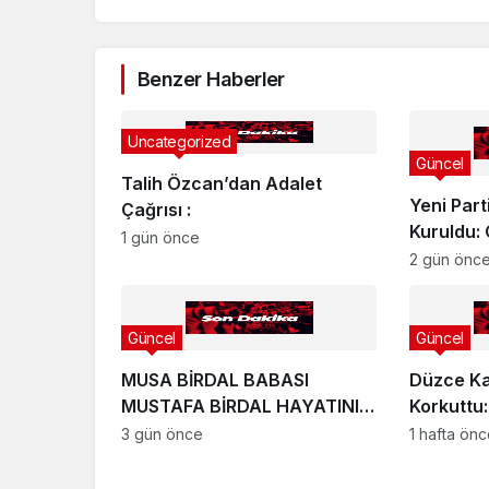
Benzer Haberler
Uncategorized
Güncel
Talih Özcan’dan Adalet
Yeni Par
Çağrısı :
Kuruldu:
1 gün önce
Görev Dağ
2 gün önc
Güncel
Güncel
MUSA BİRDAL BABASI
Düzce Ka
MUSTAFA BİRDAL HAYATINI
Korkuttu:
KAYBETTİ
3 gün önce
1 hafta ön