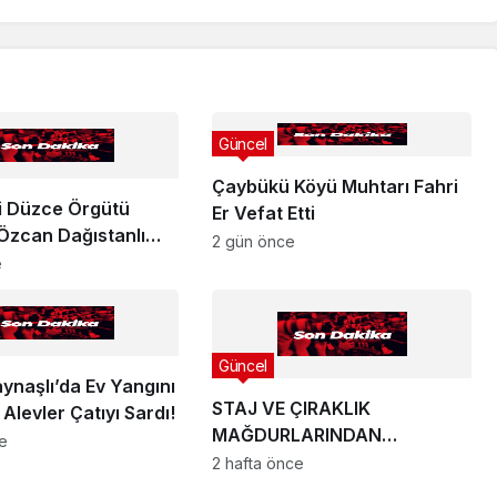
Güncel
Çaybükü Köyü Muhtarı Fahri
ti Düzce Örgütü
Er Vefat Etti
 Özcan Dağıstanlı
2 gün önce
ılımını Açıkladı !
e
Güncel
ynaşlı’da Ev Yangını
STAJ VE ÇIRAKLIK
 Alevler Çatıyı Sardı!
MAĞDURLARINDAN
ce
ANKARA’YA YÜKSEK SESLİ
2 hafta önce
ÇAĞRI: