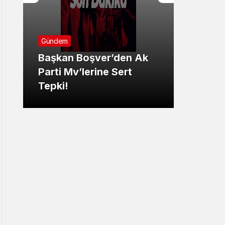
Gündem
Günde
Başkan Boşver’den Ak
Parti Mv’lerine Sert
Düzce
Tepki!
Borçl