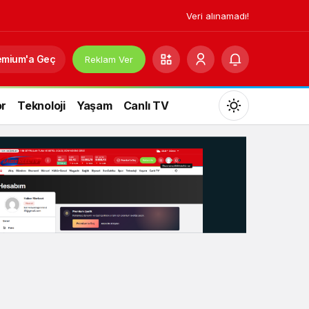
Veri alınamadı!
emium'a Geç
Reklam Ver
r
Teknoloji
Yaşam
Canlı TV
Mod
değiştir
Gündüz Modu
Gündüz modunu seçin.
Gece Modu
Gece modunu seçin.