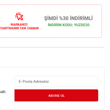
atı
ABONE OL