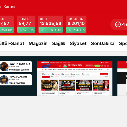
n Kararı:
SD
EURO
BIST
GR. ALTIN
7,57
54,77
13.535,56
6.201,10
Pr
%0.06
%0.05
%0.93
%0.06
ültür-Sanat
Magazin
Sağlık
Siyaset
SonDakika
Spo