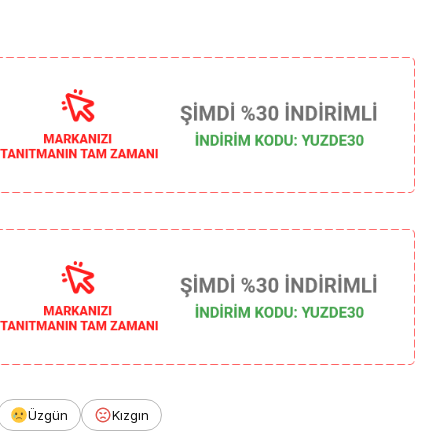
Üzgün
Kızgın