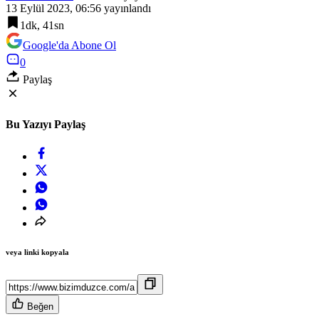
13 Eylül 2023, 06:56
yayınlandı
1dk, 41sn
Google'da Abone Ol
0
Paylaş
Bu Yazıyı Paylaş
veya linki kopyala
Beğen