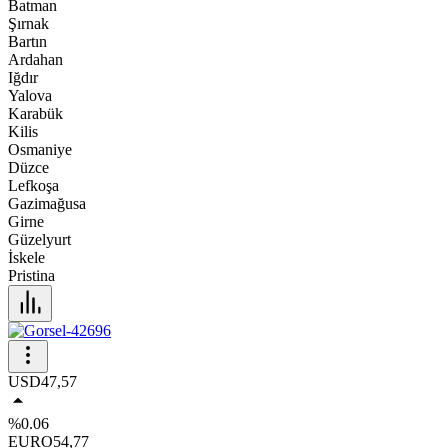
Batman
Şırnak
Bartın
Ardahan
Iğdır
Yalova
Karabük
Kilis
Osmaniye
Düzce
Lefkoşa
Gazimağusa
Girne
Güzelyurt
İskele
Pristina
USD
47,57
%0.06
EURO
54,77