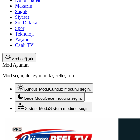
Kültür-Sanat
Magazin
Sağlık
Siyaset
SonDakika
Spor
Teknoloji
Yaşam
Canlı TV
Mod değiştir
Mod Ayarları
Mod seçin, deneyimini kişiselleştirin.
Gündüz Modu
Gündüz modunu seçin.
Gece Modu
Gece modunu seçin.
Sistem Modu
Sistem modunu seçin.