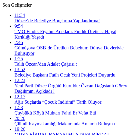
Son Gelişmeler
11:34
Düzce’de Belediye Borçlarına Yapılandırma!
9:54
TMO Fındık Fiyatını Açıkladı: Fındık Üreticisi Hayal
Kırıklığı Yaşadı
2:46
Gümüşova OSB’de Üretilen Bebehum Dünya Devleriyle
Buluşuyor
1:25
Talih Özcan’dan Adalet Çağrısı :
13:52
Belediye Başkanı Fatih Ocak Yeni Projeleri Duyurdu
12:23
Yeni Parti Düzce Örgütü Kuruldu: Özcan Dağıstanlı Görev
Dağılımını Açıkladı !
12:17
Ağır Suçlarda “Çocuk İndirimi” Tarih Oluyor:
1:53
Çaybükü Köyü Muhtarı Fahri Er Vefat Etti
20:26
Çilimli Kaymakamlığı Makamında Anlamlı Buluşma
19:26
MUSA BİRDAL BABASI MUSTAFA BİRDAL