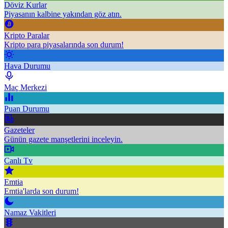
Döviz Kurlar
Piyasanın kalbine yakından göz atın.
Kripto Paralar
Kripto para piyasalarında son durum!
Hava Durumu
Maç Merkezi
Puan Durumu
Gazeteler
Günün gazete manşetlerini inceleyin.
Canlı Tv
Emtia
Emtia'larda son durum!
Namaz Vakitleri