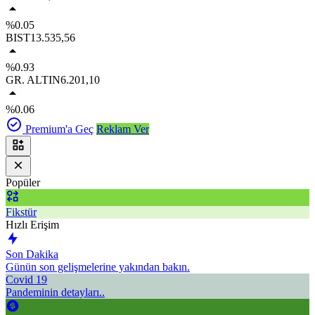
%0.05
BIST
13.535,56
%0.93
GR. ALTIN
6.201,10
%0.06
Premium'a Geç
Reklam Ver
Popüler
Fikstür
Hızlı Erişim
Son Dakika
Günün son gelişmelerine yakından bakın.
Covid 19
Pandeminin detayları..