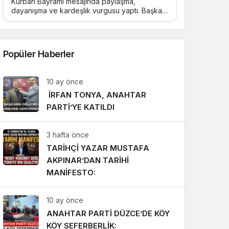
Kurban Bayramı mesajında paylaşma,
dayanışma ve kardeşlik vurgusu yaptı. Başkan
Özlü, bayramların birlik ve beraberliği
güçlendiren özel günler olduğunu belirterek
tüm İslam âleminin bayramını kutladı.
Popüler Haberler
10 ay önce
İRFAN TONYA, ANAHTAR
PARTİ’YE KATILDI
3 hafta önce
TARİHÇİ YAZAR MUSTAFA
AKPINAR’DAN TARİHİ
MANİFESTO:
10 ay önce
ANAHTAR PARTİ DÜZCE’DE KÖY
KÖY SEFERBERLİK: