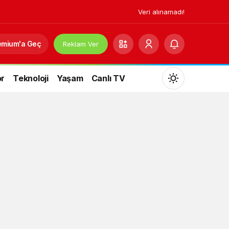
Veri alınamadı!
emium'a Geç
Reklam Ver
r
Teknoloji
Yaşam
Canlı TV
Mod
değiştir
Gündüz Modu
Gündüz modunu seçin.
Gece Modu
Gece modunu seçin.