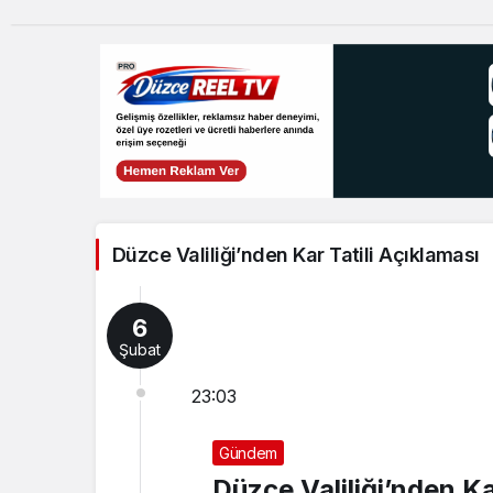
Düzce Valiliği’nden Kar Tatili Açıklaması
6
Şubat
23:03
Gündem
Düzce Valiliği’nden Ka