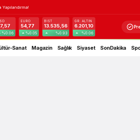
a Yapılandırma!
SD
EURO
BIST
GR. ALTIN
7,57
54,77
13.535,56
6.201,10
Pr
%0.06
%0.05
%0.93
%0.06
ültür-Sanat
Magazin
Sağlık
Siyaset
SonDakika
Spo