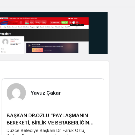
Sistem Modu
Sistem modunu seçin.
Yazarlarımız
Yavuz Çakar
BAŞKAN DR.ÖZLÜ “PAYLAŞMANIN
BEREKETİ, BİRLİK VE BERABERLİĞİN
GÜCÜYLE ÇOĞALIR”
Düzce Belediye Başkanı Dr. Faruk Özlü,