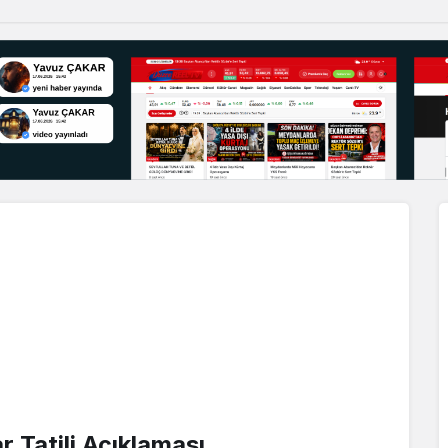
r Tatili Açıklaması