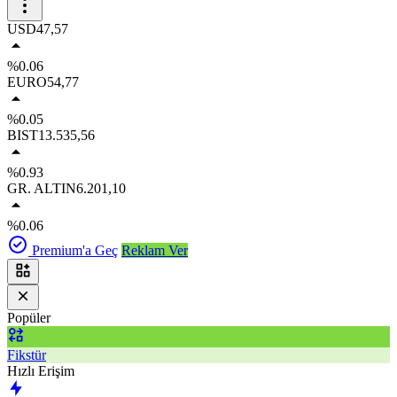
USD
47,57
%0.06
EURO
54,77
%0.05
BIST
13.535,56
%0.93
GR. ALTIN
6.201,10
%0.06
Premium'a Geç
Reklam Ver
Popüler
Fikstür
Hızlı Erişim