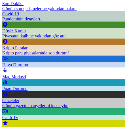
Son Dakika
Günün son gelişmelerine yakından bakın.
Covid 19
Pandeminin detayları..
Döviz Kurlar
Piyasanın kalbine yakından göz atın.
Kripto Paralar
Kripto para piyasalarında son durum!
Hava Durumu
Maç Merkezi
Puan Durumu
Gazeteler
Günün gazete manşetlerini inceleyin.
Canlı Tv