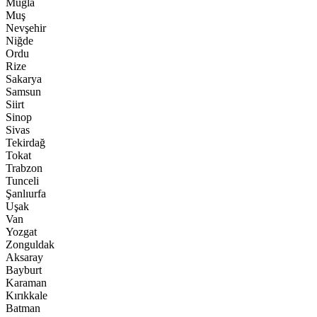
Muğla
Muş
Nevşehir
Niğde
Ordu
Rize
Sakarya
Samsun
Siirt
Sinop
Sivas
Tekirdağ
Tokat
Trabzon
Tunceli
Şanlıurfa
Uşak
Van
Yozgat
Zonguldak
Aksaray
Bayburt
Karaman
Kırıkkale
Batman