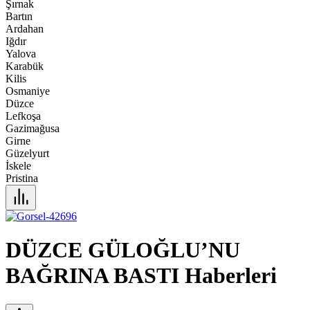
Şırnak
Bartın
Ardahan
Iğdır
Yalova
Karabük
Kilis
Osmaniye
Düzce
Lefkoşa
Gazimağusa
Girne
Güzelyurt
İskele
Pristina
DÜZCE GÜLOĞLU’NU
BAĞRINA BASTI Haberleri