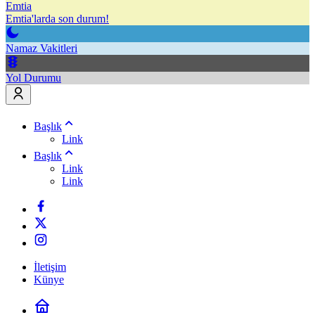
Emtia
Emtia'larda son durum!
Namaz Vakitleri
Yol Durumu
Başlık
Link
Başlık
Link
Link
İletişim
Künye