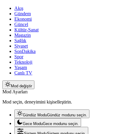
Akış
Gündem
Ekonomi
Güncel
Kültür-Sanat
Magazin
Sağlık
Siyaset
SonDakika
Spor
Teknoloji
Yaşam
Canlı TV
Mod değiştir
Mod Ayarları
Mod seçin, deneyimini kişiselleştirin.
Gündüz Modu
Gündüz modunu seçin.
Gece Modu
Gece modunu seçin.
Sistem Modu
Sistem modunu seçin.