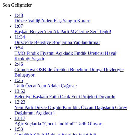
Son Gelişmeler
1:48
Düzce Valiliği’nden Flaş Yangın Kararı:
1:07
Başkan Boşver’den Ak Parti Mv’lerine Sert Tepki!
11:34
Düzce’de Belediye Borçlarına Yapılandırma!
9:54
TMO Fındık Fiyatını Açıkladı: Fındık Üreticisi Hayal
Kırıklığı Yaşadı
2:46
Gümüşova OSB’de Üretilen Bebehum Dünya Devleriyle
Buluşuyor
1:25
Talih Özcan’dan Adalet Çağrısı :
13:52
Belediye Başkanı Fatih Ocak Yeni Projeleri Duyurdu
12:23
Yeni Parti Düzce Örgütü Kuruldu: Özcan Dağıstanlı Görev
Dağılımını Açıkladı !
12:17
Ağır Suçlarda “Çocuk İndirimi” Tarih Oluyor:
1:53
Çaybükü Köyü Muhtarı Fahri Er Vefat Etti