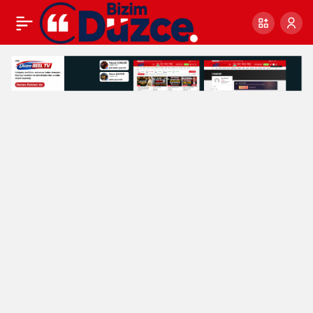
DEREKÖY
ESPİTDÜZÜ
YAYLA
ŞENLİKLERİ
MUHTEŞEM
ANLARA
SAHNE
OLDU!
Haberleri