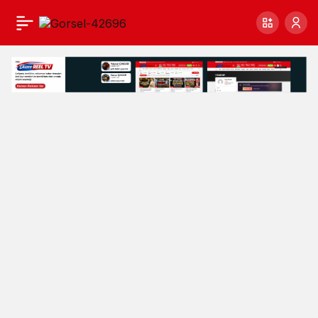
Cumhurbaşkanı
Erdoğan’dan
Muhalefete
Net
Tepki:
“Hiçbir
Yerinde
Yokuz!”
Haberleri