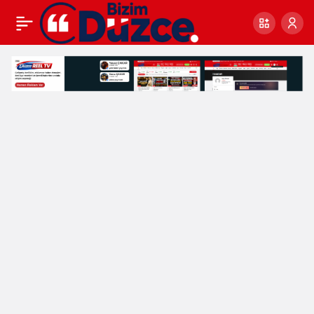
AK
PARTİ’NİN
MİLLETVEKİLİ
ADAYLAR’I
BELLİ
OLDU
Haberleri