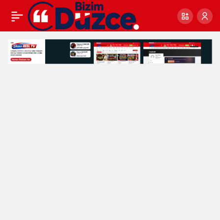
3
TEMMUZ
KEMAL
SUNAL’IN
ÖLÜM
YILDÖNÜMÜ
Haberleri