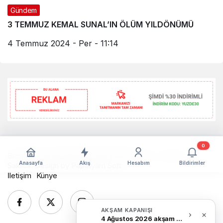
Gündem
3 TEMMUZ KEMAL SUNAL’IN ÖLÜM YILDÖNÜMÜ
4 Temmuz 2024 - Per - 11:14
0
Bizim Düzce Gazetesi © Telif Hakkı 2026, Tüm Hakları
Anasayfa
Akış
Hesabım
Bildirimler
Saklıdır. Design by
Papatyam Soft
İletişim
Künye
AKŞAM KAPANIŞI
4 Ağustos 2026 akşam Haber Bülteni